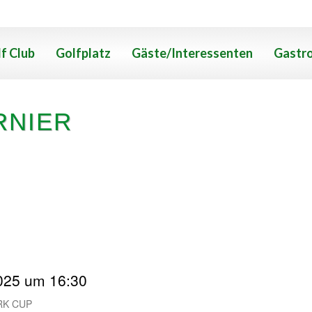
f Club
Golfplatz
Gäste/Interessenten
Gastr
RNIER
2025 um 16:30
K CUP