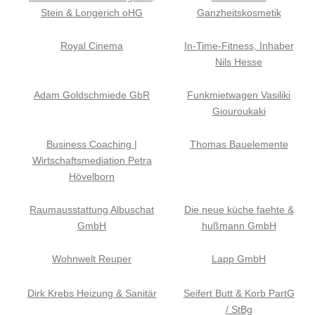
Stein & Longerich oHG
Ganzheitskosmetik
Royal Cinema
In-Time-Fitness, Inhaber
Nils Hesse
Adam Goldschmiede GbR
Funkmietwagen Vasiliki
Giouroukaki
Business Coaching |
Thomas Bauelemente
Wirtschaftsmediation Petra
Hövelborn
Raumausstattung Albuschat
Die neue küche faehte &
GmbH
hußmann GmbH
Wohnwelt Reuper
Lapp GmbH
Dirk Krebs Heizung & Sanitär
Seifert Butt & Korb PartG
/ StBg