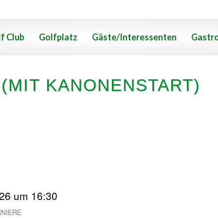
f Club
Golfplatz
Gäste/Interessenten
Gastr
 (MIT KANONENSTART)
ONENSTART)
026 um 16:30
RNIERE